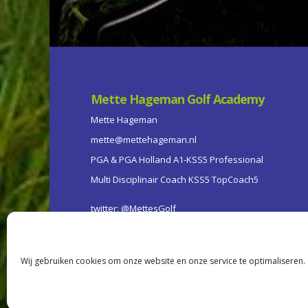
Mette Hageman Golf Academy
Mette Hageman
mette@mettehageman.nl
PGA & PGA Holland A1-KSS5 Professional
Multi Disciplinair Coach KSS5 TopCoach5
twitter: @MettesGolf
mobiel: + 31 (0) 651574442
KVK nr 60793309
Wij gebruiken cookies om onze website en onze service te optimaliseren.
Ontwerp en realisatie: www.itsamodesign.nl | copyrigh