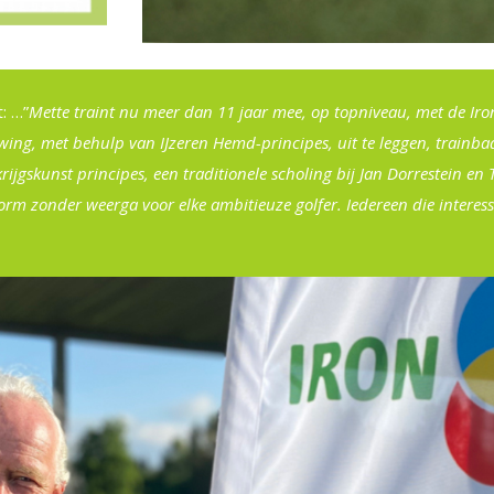
: …”
Mette traint nu meer dan 11 jaar mee, op topniveau, met de Iron 
wing, met behulp van IJzeren Hemd-principes, uit te leggen, trainba
krijgskunst principes, een traditionele scholing bij Jan Dorrestein 
form zonder weerga voor elke ambitieuze golfer. Iedereen die interess