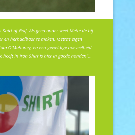
Shirt of Golf. Als geen ander weet Mette de bij
ar en herhaalbaar te maken. Mette’s eigen
en Tom O’Mahoney, en een geweldige hoeveelheid
e heeft in Iron Shirt is hier in goede handen”
…