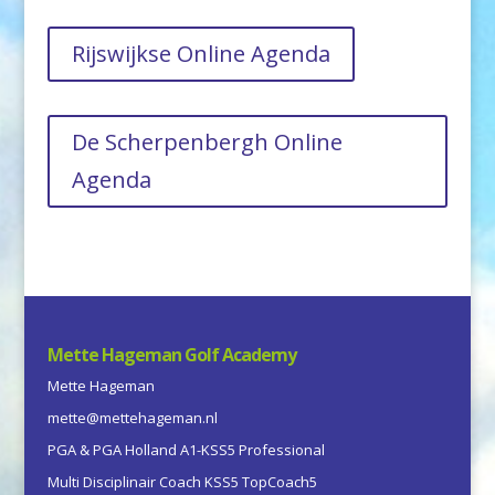
Rijswijkse Online Agenda
De Scherpenbergh Online
Agenda
Mette Hageman Golf Academy
Mette Hageman
mette@mettehageman.nl
PGA & PGA Holland A1-KSS5 Professional
Multi Disciplinair Coach KSS5 TopCoach5