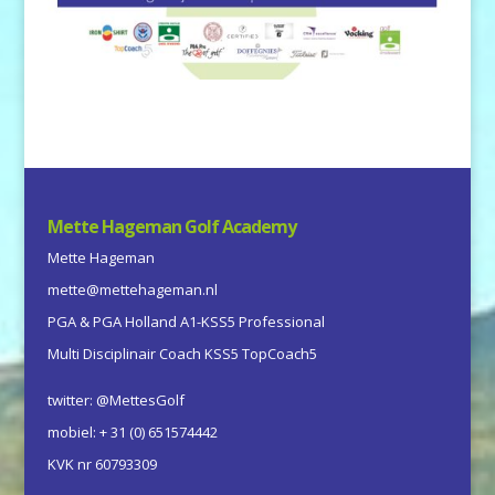
Mette Hageman Golf Academy
Mette Hageman
mette@mettehageman.nl
PGA & PGA Holland A1-KSS5 Professional
Multi Disciplinair Coach KSS5 TopCoach5
twitter: @MettesGolf
mobiel: + 31 (0) 651574442
KVK nr 60793309