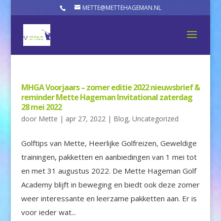
METTE@METTEHAGEMAN.NL
MHGA Voorjaars – zomer editie 2022 nieuwsbrief &
reminder Mette Hageman Invitational zaterdag
28 mei 2022
door
Mette
|
apr 27, 2022
|
Blog
,
Uncategorized
Golftips van Mette, Heerlijke Golfreizen, Geweldige
trainingen, pakketten en aanbiedingen van 1 mei tot
en met 31 augustus 2022. De Mette Hageman Golf
Academy blijft in beweging en biedt ook deze zomer
weer interessante en leerzame pakketten aan. Er is
voor ieder wat...