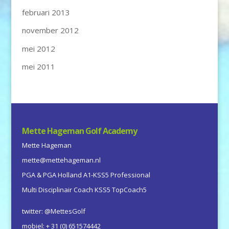
februari 2013
november 2012
mei 2012
mei 2011
Mette Hageman Golf Academy
Mette Hageman
mette@mettehageman.nl
PGA & PGA Holland A1-KSS5 Professional
Multi Disciplinair Coach KSS5 TopCoach5
twitter: @MettesGolf
mobiel: + 31 (0) 651574442