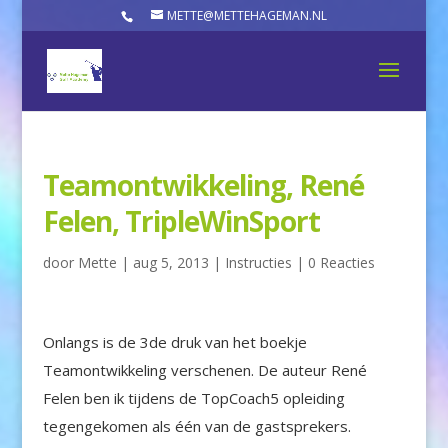
METTE@METTEHAGEMAN.NL
Teamontwikkeling, René
Felen, TripleWinSport
door
Mette
|
aug 5, 2013
|
Instructies
|
0 Reacties
Onlangs is de 3de druk van het boekje
Teamontwikkeling verschenen. De auteur René
Felen ben ik tijdens de TopCoach5 opleiding
tegengekomen als één van de gastsprekers.