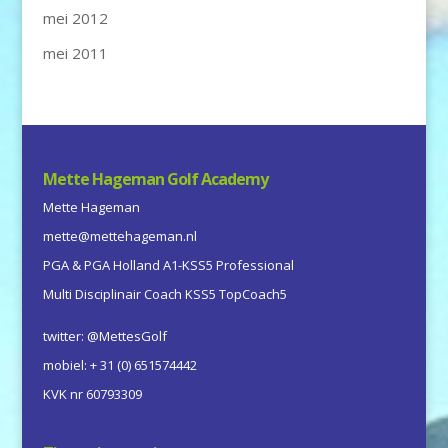
mei 2012
mei 2011
Mette Hageman Golf Academy
Mette Hageman
mette@mettehageman.nl
PGA & PGA Holland A1-KSS5 Professional
Multi Disciplinair Coach KSS5 TopCoach5
twitter: @MettesGolf
mobiel: + 31 (0) 651574442
KVK nr 60793309