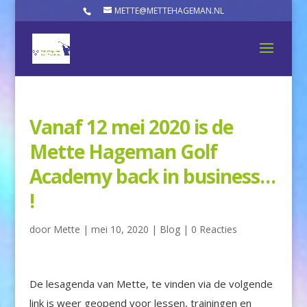
METTE@METTEHAGEMAN.NL
Vanaf 12 mei 2020 is de
Mette Hageman Golf
Academy back in business…
!
door
Mette
|
mei 10, 2020
|
Blog
|
0 Reacties
De lesagenda van Mette, te vinden via de volgende
link is weer geopend voor lessen, trainingen en