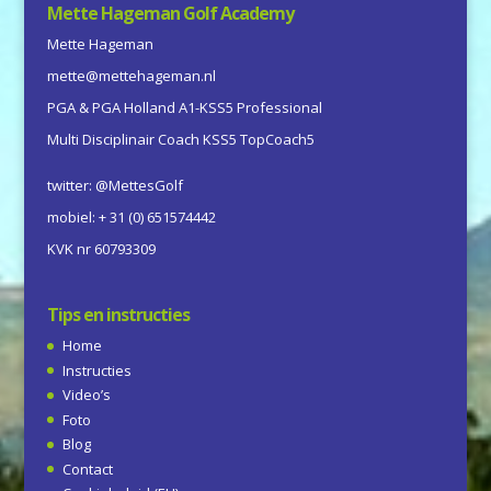
Mette Hageman Golf Academy
Mette Hageman
mette@mettehageman.nl
PGA & PGA Holland A1-KSS5 Professional
Multi Disciplinair Coach KSS5 TopCoach5
twitter: @MettesGolf
mobiel: + 31 (0) 651574442
KVK nr 60793309
Tips en instructies
Home
Instructies
Video’s
Foto
Blog
Contact