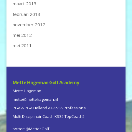
maart 2013
februari 2013
november 2012
mei 2012
mei 2011
Mette Hageman Golf Academy
Mette Hageman
mette@mettehageman.nl
PGA & PGA Holland A1-KSS5 Professional
Multi Disciplinair Coach KSS5 TopCoach5
twitter: @MettesGolf